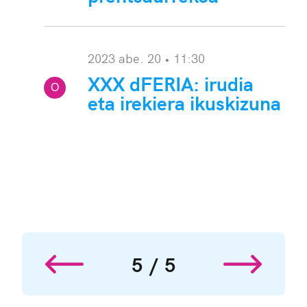
2023 abe. 20 • 11:30
XXX dFERIA: irudia
O
eta irekiera ikuskizuna
harra:
5
5