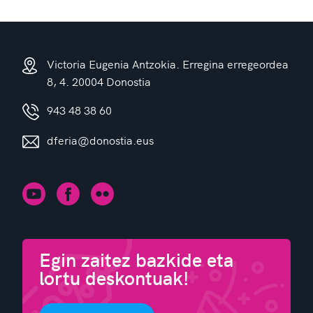
Victoria Eugenia Antzokia. Erregina erregeordea
8, 4. 20004 Donostia
943 48 38 60
dferia@donostia.eus
Egin zaitez bazkide eta
lortu deskontuak!