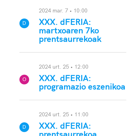
2024 mar. 7 • 10:00
XXX. dFERIA:
D
martxoaren 7ko
eialdia:
prentsaurrekoak
2024 urt. 25 • 12:00
XXX. dFERIA:
O
programazio eszenikoa
harra:
2024 urt. 25 • 11:00
XXX. dFERIA:
D
prentsaurrekoa
eialdia: