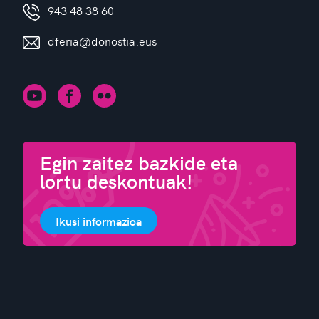
943 48 38 60
dferia@donostia.eus
Egin zaitez bazkide eta
lortu deskontuak!
Ikusi informazioa