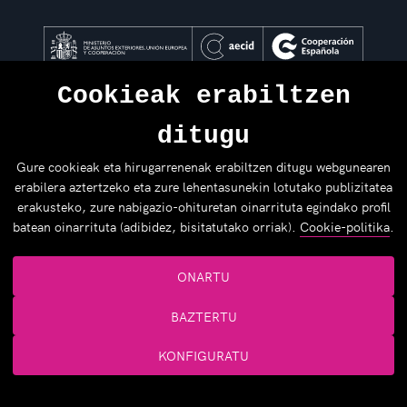
Cookieak erabiltzen
ditugu
Gure cookieak eta hirugarrenenak erabiltzen ditugu webgunearen
erabilera aztertzeko eta zure lehentasunekin lotutako publizitatea
erakusteko, zure nabigazio-ohituretan oinarrituta egindako profil
batean oinarrituta (adibidez, bisitatutako orriak).
Cookie-politika
.
ONARTU
BAZTERTU
Laguntzaileak
KONFIGURATU