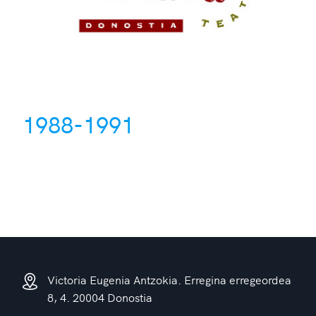
1988-1991
Victoria Eugenia Antzokia. Erregina erregeordea
8, 4. 20004 Donostia