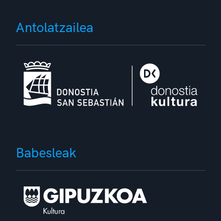
Antolatzailea
Babesleak