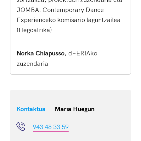
JOMBA! Contemporary Dance
Experienceko komisario laguntzailea
(Hegoafrika)
Norka Chiapusso
, dFERIAko
zuzendaria
Kontaktua
Maria Huegun
943 48 33 59