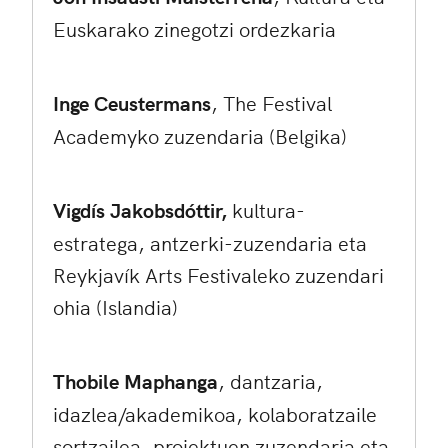
Euskarako zinegotzi ordezkaria
Inge Ceustermans
, The Festival
Academyko zuzendaria (Belgika)
Vigdís Jakobsdóttir,
kultura-
estratega, antzerki-zuzendaria eta
Reykjavík Arts Festivaleko zuzendari
ohia (Islandia)
Thobile Maphanga
, dantzaria,
idazlea/akademikoa, kolaboratzaile
sortzailea, proiektuen zuzendaria eta