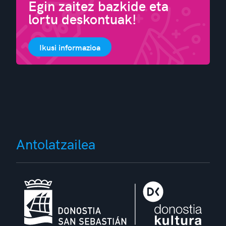
Egin zaitez bazkide eta
lortu deskontuak!
Ikusi informazioa
Antolatzailea