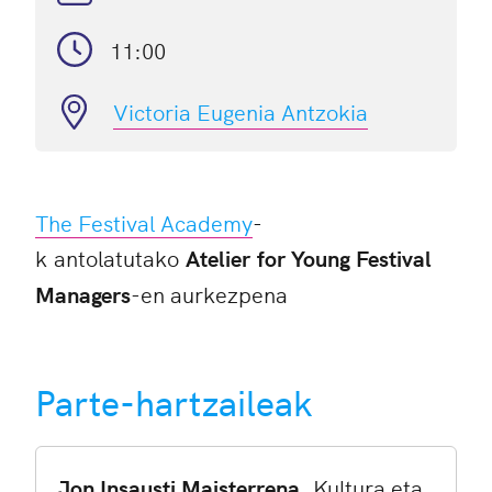
11:00
Victoria Eugenia Antzokia
The Festival Academy
-
k antolatutako
Atelier for Young Festival
Managers
-en aurkezpena
Parte-hartzaileak
Jon Insausti Maisterrena
, Kultura eta