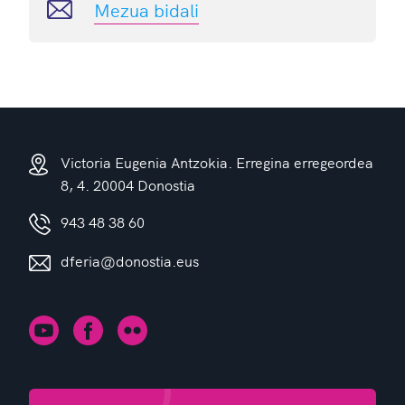
Mezua bidali
Victoria Eugenia Antzokia. Erregina erregeordea
8, 4. 20004 Donostia
943 48 38 60
dferia@donostia.eus