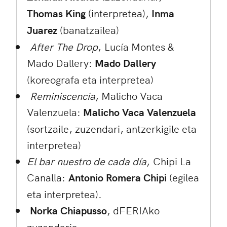
Thomas King
(interpretea),
Inma
Juarez
(banatzailea)
After The Drop
, Lucía Montes &
Mado Dallery:
Mado Dallery
(koreografa eta interpretea)
Reminiscencia
, Malicho Vaca
Valenzuela:
Malicho Vaca Valenzuela
(sortzaile, zuzendari, antzerkigile eta
interpretea)
El bar nuestro de cada día
, Chipi La
Canalla:
Antonio Romera Chipi
(egilea
eta interpretea).
Norka Chiapusso
, dFERIAko
zuzendaria