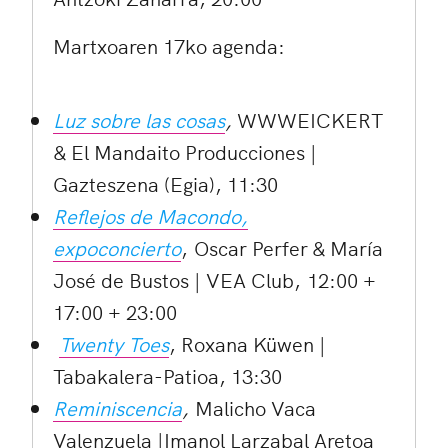
Martxoaren 17ko agenda:
Luz sobre las cosas
,
WWWEICKERT
& El Mandaito Producciones |
Gazteszena (Egia), 11:30
Reflejos de Macondo,
expoconcierto
, Oscar Perfer & María
José de Bustos | VEA Club, 12:00 +
17:00 + 23:00
Twenty Toes
, Roxana Küwen |
Tabakalera-Patioa, 13:30
Reminiscencia
,
Malicho Vaca
Valenzuela |Imanol Larzabal Aretoa