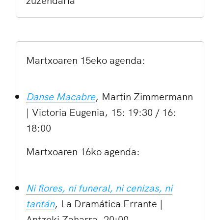
Martxoaren 15eko agenda:
Danse Macabre
, Martin Zimmermann
| Victoria Eugenia, 15: 19:30 / 16:
18:00
Martxoaren 16ko agenda:
Ni flores, ni funeral, ni cenizas, ni
tantán
, La Dramática Errante |
Antzoki Zaharra, 20:00