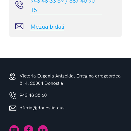
943 48 33 59 / 687 40 90
15
Mezua bidali
Victoria Eugenia Antzokia. Erregina erregeordea
8, 4. 20004 Donostia
943 48 38 60
dferia@donostia.eus