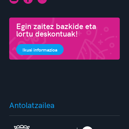
Egin zaitez bazkide eta
lortu deskontuak!
Ikusi informazioa
Antolatzailea