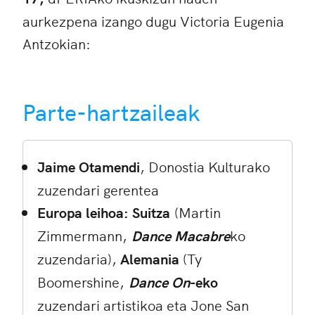
aurkezpena izango dugu Victoria Eugenia
Antzokian:
Parte-hartzaileak
Jaime Otamendi
, Donostia Kulturako
zuzendari gerentea
Europa leihoa: Suitza
(Martin
Zimmermann,
Dance Macabre
ko
zuzendaria),
Alemania
(Ty
Boomershine,
Dance On
-eko
zuzendari artistikoa eta Jone San