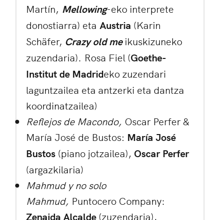
Martín,
Mellowing
-eko interprete
donostiarra) eta
Austria
(Karin
Schäfer,
Crazy old me
ikuskizuneko
zuzendaria). Rosa Fiel (
Goethe-
Institut de Madrid
eko zuzendari
laguntzailea eta antzerki eta dantza
koordinatzailea)
Reflejos de Macondo,
Oscar Perfer &
María José de Bustos:
María José
Bustos
(piano jotzailea),
Oscar Perfer
(argazkilaria)
Mahmud y no solo
Mahmud,
Puntocero Company:
Zenaida Alcalde
(zuzendaria),