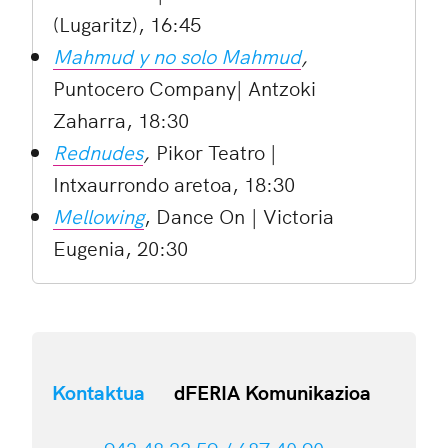
(Lugaritz), 16:45
Mahmud y no solo Mahmud
,
Puntocero Company| Antzoki
Zaharra, 18:30
Rednudes
,
Pikor Teatro |
Intxaurrondo aretoa, 18:30
Mellowing
, Dance On | Victoria
Eugenia, 20:30
Kontaktua
dFERIA Komunikazioa