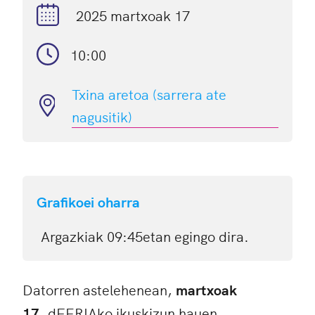
2025 martxoak 17
10:00
Txina aretoa (sarrera ate
nagusitik)
Grafikoei oharra
Argazkiak 09:45etan egingo dira.
Datorren astelehenean,
martxoak
17,
dFERIAko ikuskizun hauen