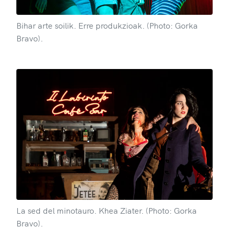
Bihar arte soilik. Erre produkzioak. (Photo: Gorka
Bravo).
La sed del minotauro. Khea Ziater. (Photo: Gorka
Bravo).