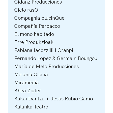
Cidanz Producciones
Cielo rasO
Compagnia blucinQue
Compañía Perbacco
El mono habitado
Erre Produkzioak
Fabiana Iacozzilli I Cranpi
Fernando López & Germain Boungou
María de Melo Producciones
Melania Olcina
Miramedia
Khea Ziater
Kukai Dantza + Jesús Rubio Gamo
Kulunka Teatro